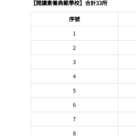
【閱讀素養典範學校】合計33所
序號
1
2
3
4
5
6
7
8