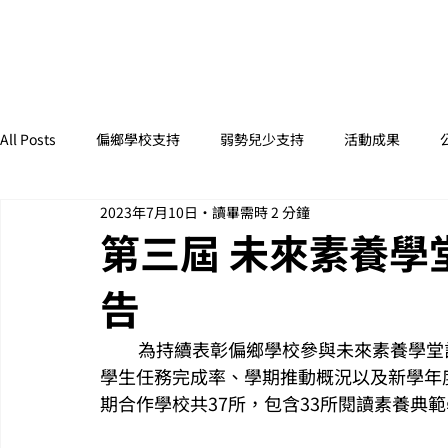
All Posts
偏鄉學校支持
弱勢兒少支持
活動成果
2023年7月10日
讀畢需時 2 分鐘
第三屆 未來素養學
告
     　為持續表彰偏鄉學校參與未來素養學堂計畫的用心，且維繫計畫推動執行品質，綜合考量
學生任務完成率、學期推動概況以及新學年度
期合作學校共37所，包含33所閱讀素養典