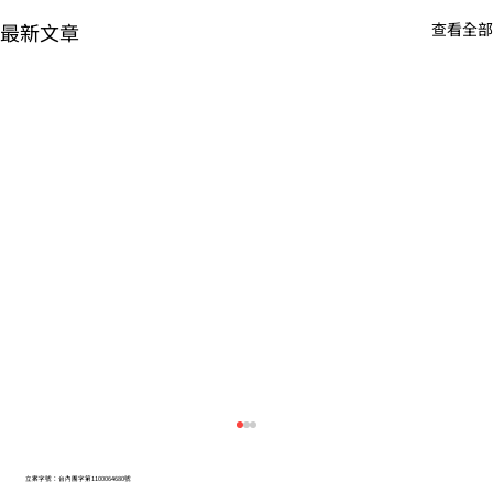
最新文章
查看全部
立案字號：台內團字第1100064680號