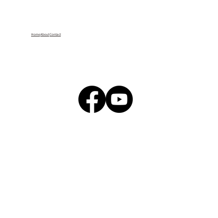
Home
About
Contact
【公告】第六屆未來素養學堂｜獎勵嘉年
華-教師獎項