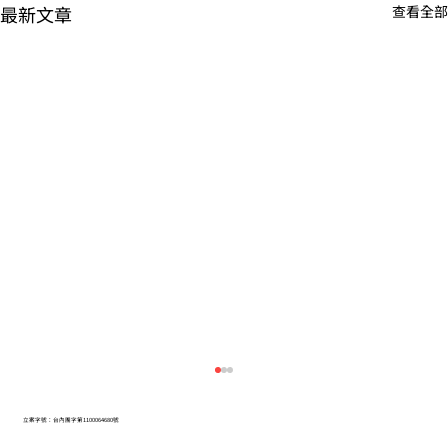
最新文章
查看全部
立案字號：台內團字第1100064680號