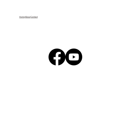
Home
About
Contact
【公告】第六屆未來素養學堂｜獎勵嘉年
華-學校團體獎項