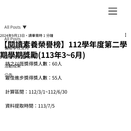
All Posts
2024年9月13日
讀畢需時 1 分鐘
All Posts
【閱讀素養榮譽榜】112學年度第二學
偏鄉學校支持
期學期獎勵(113年3~6月)
弱勢兒少支持
持之以恆獎得獎人數：60人
活動成果
公告
最佳進步獎得獎人數：55人
計算區間：112/3/1~112/6/30
資料提取時間：113/7/5