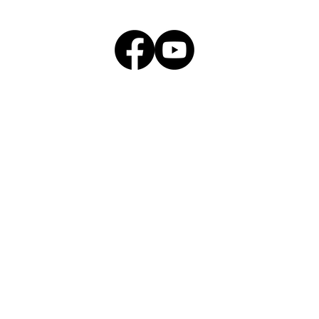
【公告】第六屆未來素養學堂｜獎勵嘉年
華-教師獎項