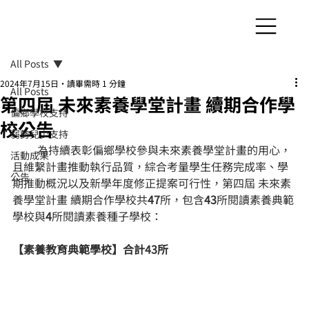
All Posts
2024年7月15日
讀畢需時 1 分鐘
All Posts
第四屆 未來素養學堂計畫 續期合作學
偏鄉學校支持
校公告
弱勢兒少支持
         為持續表彰偏鄉學校參與未來素養學堂計畫的用心，
活動成果
且維繫計畫推動執行品質，綜合考量學生任務完成率、學
公告
期推動概況以及新學年度修正提案可行性，第四屆 未來素
養學堂計畫 續期合作學校共
47
所，包含
43
所閱讀素養典範
學校與
4
所閱讀素養種子學校：
【素養教育典範學校】合計43所