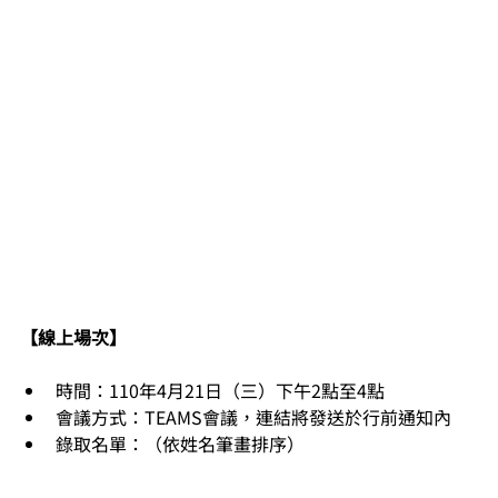
【線上場次】
時間：110年4月21日（三）下午2點至4點
會議方式：TEAMS會議，連結將發送於行前通知內​
錄取名單：（依姓名筆畫排序）