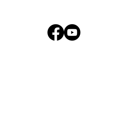
【公告】第六屆未來素養學堂｜獎勵嘉年
華-教師獎項