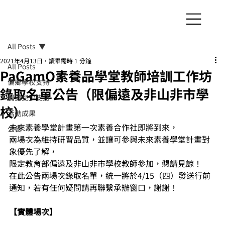
All Posts
2021年4月13日
讀畢需時 1 分鐘
All Posts
PaGamO素養品學堂教師培訓工作坊​
偏鄉學校支持
錄取名單公告（限偏遠及非山非市學
弱勢兒少支持
校）​
活動成果
未來素養學堂計畫第一次素養合作社即將到來，
公告
兩場次為維持研習品質，並讓可參與未來素養學堂計畫對
象優先了解，
限定教育部偏遠及非山非市學校教師參加，懇請見諒！
在此公告兩場次錄取名單，統一將於4/15（四）發送行前
通知，若有任何疑問請再聯繫承辦窗口，謝謝！
【實體場次】