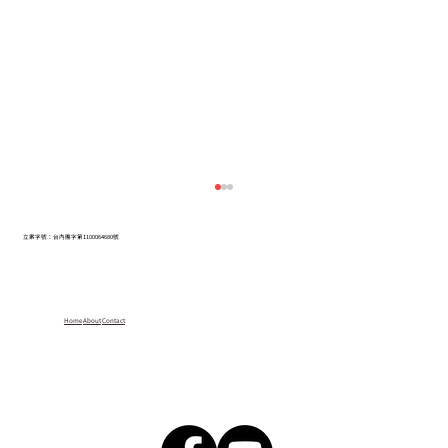
立案字號：台內團字第1100064680號
Home
About
Contact
【公告】第六屆未來素養學堂｜獎勵嘉年
華-教師獎項